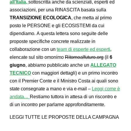
all’Italia,
sottoscritta anche da scienziati, esperti ed
associazioni, per una RINASCITA basata sulla
TRANSIZIONE ECOLOGICA
, che metta al primo
posto le PERSONE e gli ECOSISTEMI da cui
dipendiamo. A questa lettera sono seguite delle
proposte specifiche concrete realizzate in
collaborazione con un
team di esperte ed esperti
,
elencate sul sito omonimo
Ritornoalfuturo.org
(il
6
giugno
, abbiamo pubblicato anche un
ALLEGATO
TECNICO
con maggiori dettagli) e un primo incontro
con il Premier Conte e il Ministro Costa ai quali sono
state consegnate a mano e via e-mail –
Leggi come è
andata…
Restiamo tuttora in attesa di un riscontro e
di un incontro per parlarne approfonditamente.
LEGGI TUTTE LE PROPOSTE DELLA CAMPAGNA