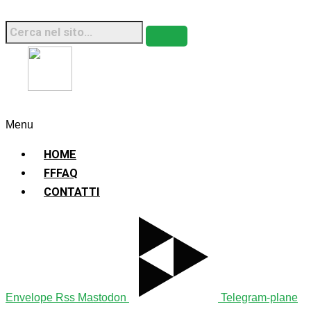
Fridays For Future Italia • 2026 • Sito Web
Sostenibile
Menu
HOME
FFFAQ
CONTATTI
Envelope
Rss
Mastodon
Telegram-plane