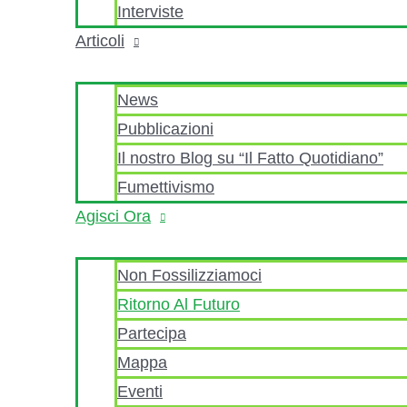
Interviste
Articoli
News
Pubblicazioni
Il nostro Blog su “Il Fatto Quotidiano”
Fumettivismo
Agisci Ora
Non Fossilizziamoci
Ritorno Al Futuro
Partecipa
Mappa
Eventi