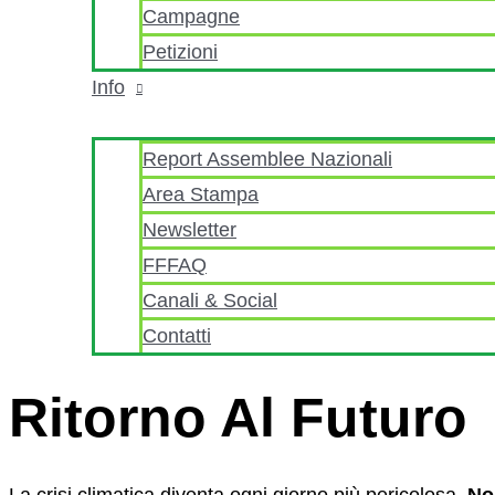
Campagne
Petizioni
Info
Report Assemblee Nazionali
Area Stampa
Newsletter
FFFAQ
Canali & Social
Contatti
Ritorno Al Futuro