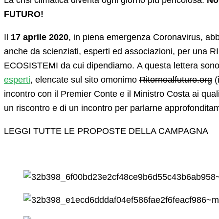
La crisi climatica diventa ogni giorno più pericolosa.
No
FUTURO!
Il
17 aprile 2020
, in piena emergenza Coronavirus, ab
anche da scienziati, esperti ed associazioni, per una
ECOSISTEMI da cui dipendiamo. A questa lettera sono s
esperti
, elencate sul sito omonimo
Ritornoalfuturo.org
(
incontro con il Premier Conte e il Ministro Costa ai qu
un riscontro e di un incontro per parlarne approfondita
LEGGI TUTTE LE PROPOSTE DELLA CAMPAGNA