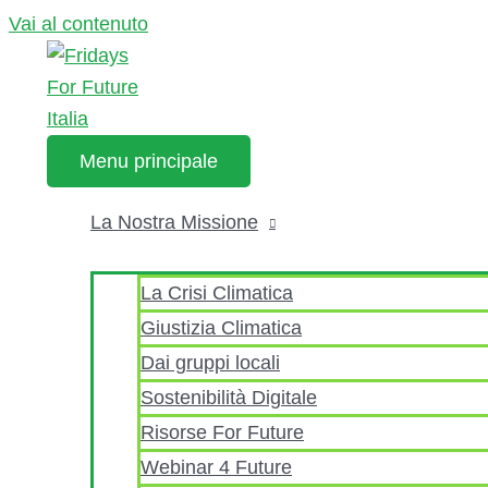
Vai al contenuto
Menu principale
La Nostra Missione
La Crisi Climatica
Giustizia Climatica
Dai gruppi locali
Sostenibilità Digitale
Risorse For Future
Webinar 4 Future