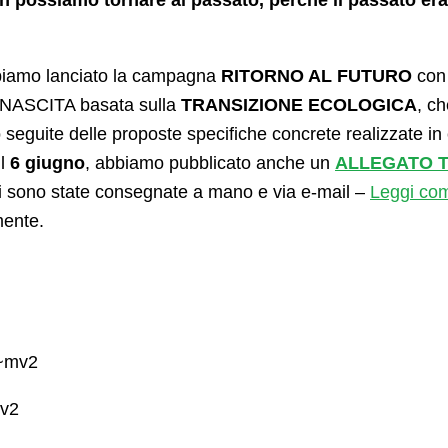
n possiamo tornare al passato, perché il passato 
biamo lanciato la campagna
RITORNO AL FUTURO
con
 RINASCITA basata sulla
TRANSIZIONE ECOLOGICA
, c
eguite delle proposte specifiche concrete realizzate in
il
6 giugno
, abbiamo pubblicato anche un
ALLEGATO 
ali sono state consegnate a mano e via e-mail –
Leggi co
mente.