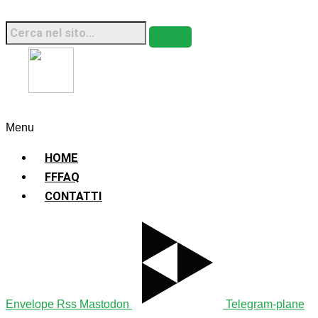
Fridays For Future Italia • 2026 • Sito Web
Sostenibile
Menu
HOME
FFFAQ
CONTATTI
Envelope
Rss
Mastodon
Telegram-plane