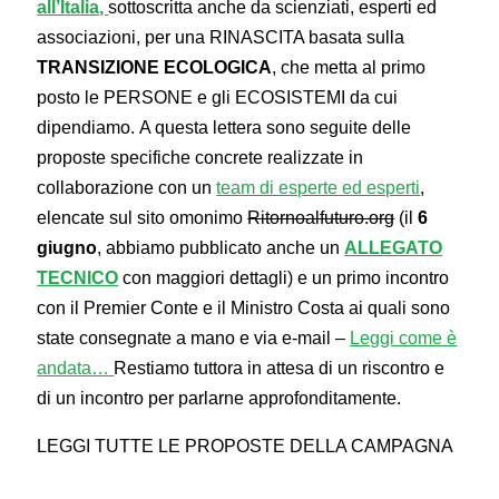
all’Italia,
sottoscritta anche da scienziati, esperti ed
associazioni, per una RINASCITA basata sulla
TRANSIZIONE ECOLOGICA
, che metta al primo
posto le PERSONE e gli ECOSISTEMI da cui
dipendiamo. A questa lettera sono seguite delle
proposte specifiche concrete realizzate in
collaborazione con un
team di esperte ed esperti
,
elencate sul sito omonimo
Ritornoalfuturo.org
(il
6
giugno
, abbiamo pubblicato anche un
ALLEGATO
TECNICO
con maggiori dettagli) e un primo incontro
con il Premier Conte e il Ministro Costa ai quali sono
state consegnate a mano e via e-mail –
Leggi come è
andata…
Restiamo tuttora in attesa di un riscontro e
di un incontro per parlarne approfonditamente.
LEGGI TUTTE LE PROPOSTE DELLA CAMPAGNA