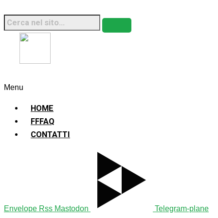
Fridays For Future Italia • 2026 • Sito Web
Sostenibile
Menu
HOME
FFFAQ
CONTATTI
Envelope
Rss
Mastodon
Telegram-plane