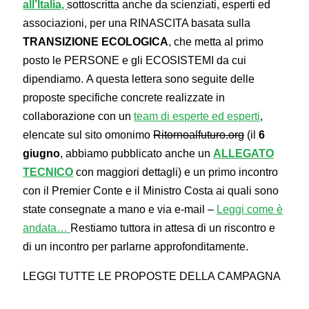
all’Italia,
sottoscritta anche da scienziati, esperti ed
associazioni, per una RINASCITA basata sulla
TRANSIZIONE ECOLOGICA
, che metta al primo
posto le PERSONE e gli ECOSISTEMI da cui
dipendiamo. A questa lettera sono seguite delle
proposte specifiche concrete realizzate in
collaborazione con un
team di esperte ed esperti
,
elencate sul sito omonimo
Ritornoalfuturo.org
(il
6
giugno
, abbiamo pubblicato anche un
ALLEGATO
TECNICO
con maggiori dettagli) e un primo incontro
con il Premier Conte e il Ministro Costa ai quali sono
state consegnate a mano e via e-mail –
Leggi come è
andata…
Restiamo tuttora in attesa di un riscontro e
di un incontro per parlarne approfonditamente.
LEGGI TUTTE LE PROPOSTE DELLA CAMPAGNA