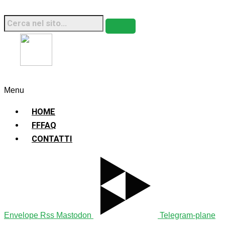
Fridays For Future Italia • 2026 • Sito Web
Sostenibile
Menu
HOME
FFFAQ
CONTATTI
Envelope
Rss
Mastodon
Telegram-plane