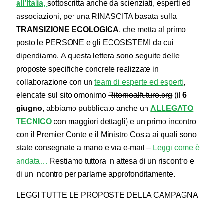
all’Italia,
sottoscritta anche da scienziati, esperti ed
associazioni, per una RINASCITA basata sulla
TRANSIZIONE ECOLOGICA
, che metta al primo
posto le PERSONE e gli ECOSISTEMI da cui
dipendiamo. A questa lettera sono seguite delle
proposte specifiche concrete realizzate in
collaborazione con un
team di esperte ed esperti
,
elencate sul sito omonimo
Ritornoalfuturo.org
(il
6
giugno
, abbiamo pubblicato anche un
ALLEGATO
TECNICO
con maggiori dettagli) e un primo incontro
con il Premier Conte e il Ministro Costa ai quali sono
state consegnate a mano e via e-mail –
Leggi come è
andata…
Restiamo tuttora in attesa di un riscontro e
di un incontro per parlarne approfonditamente.
LEGGI TUTTE LE PROPOSTE DELLA CAMPAGNA