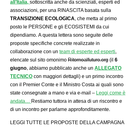
all’Italia,
sottoscritta anche da scienziati, esperti ed
associazioni, per una RINASCITA basata sulla
TRANSIZIONE ECOLOGICA
, che metta al primo
posto le PERSONE e gli ECOSISTEMI da cui
dipendiamo. A questa lettera sono seguite delle
proposte specifiche concrete realizzate in
collaborazione con un
team di esperte ed esperti
,
elencate sul sito omonimo
Ritornoalfuturo.org
(il
6
giugno
, abbiamo pubblicato anche un
ALLEGATO
TECNICO
con maggiori dettagli) e un primo incontro
con il Premier Conte e il Ministro Costa ai quali sono
state consegnate a mano e via e-mail –
Leggi come è
andata…
Restiamo tuttora in attesa di un riscontro e
di un incontro per parlarne approfonditamente.
LEGGI TUTTE LE PROPOSTE DELLA CAMPAGNA