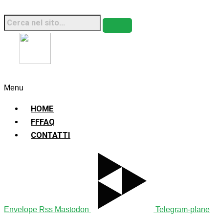
Fridays For Future Italia • 2026 • Sito Web
Sostenibile
Menu
HOME
FFFAQ
CONTATTI
Envelope
Rss
Mastodon
Telegram-plane