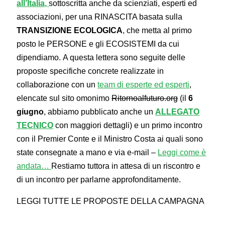
all’Italia,
sottoscritta anche da scienziati, esperti ed
associazioni, per una RINASCITA basata sulla
TRANSIZIONE ECOLOGICA
, che metta al primo
posto le PERSONE e gli ECOSISTEMI da cui
dipendiamo. A questa lettera sono seguite delle
proposte specifiche concrete realizzate in
collaborazione con un
team di esperte ed esperti
,
elencate sul sito omonimo
Ritornoalfuturo.org
(il
6
giugno
, abbiamo pubblicato anche un
ALLEGATO
TECNICO
con maggiori dettagli) e un primo incontro
con il Premier Conte e il Ministro Costa ai quali sono
state consegnate a mano e via e-mail –
Leggi come è
andata…
Restiamo tuttora in attesa di un riscontro e
di un incontro per parlarne approfonditamente.
LEGGI TUTTE LE PROPOSTE DELLA CAMPAGNA