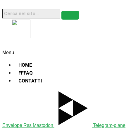
Fridays For Future Italia • 2026 • Sito Web
Sostenibile
Menu
HOME
FFFAQ
CONTATTI
Envelope
Rss
Mastodon
Telegram-plane