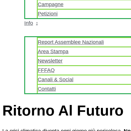
Campagne
Petizioni
Info
Report Assemblee Nazionali
Area Stampa
Newsletter
FFFAQ
Canali & Social
Contatti
Ritorno Al Futuro