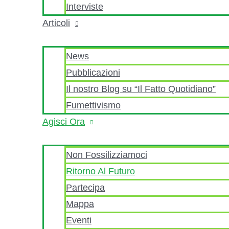
Interviste
Articoli
News
Pubblicazioni
Il nostro Blog su “Il Fatto Quotidiano”
Fumettivismo
Agisci Ora
Non Fossilizziamoci
Ritorno Al Futuro
Partecipa
Mappa
Eventi