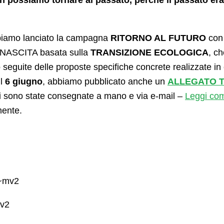
n possiamo tornare al passato, perché il passato 
biamo lanciato la campagna
RITORNO AL FUTURO
con
 RINASCITA basata sulla
TRANSIZIONE ECOLOGICA
, c
eguite delle proposte specifiche concrete realizzate in
il
6 giugno
, abbiamo pubblicato anche un
ALLEGATO 
ali sono state consegnate a mano e via e-mail –
Leggi co
mente.