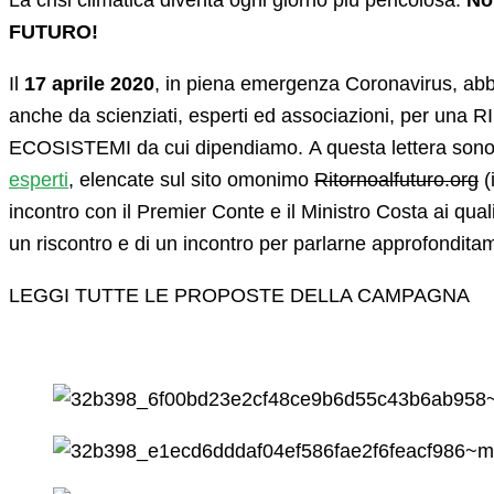
La crisi climatica diventa ogni giorno più pericolosa.
No
FUTURO!
Il
17 aprile 2020
, in piena emergenza Coronavirus, ab
anche da scienziati, esperti ed associazioni, per una
ECOSISTEMI da cui dipendiamo. A questa lettera sono s
esperti
, elencate sul sito omonimo
Ritornoalfuturo.org
(
incontro con il Premier Conte e il Ministro Costa ai qu
un riscontro e di un incontro per parlarne approfondita
LEGGI TUTTE LE PROPOSTE DELLA CAMPAGNA