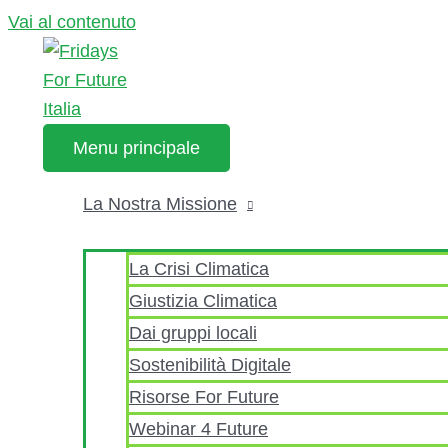
Vai al contenuto
Menu principale
La Nostra Missione
La Crisi Climatica
Giustizia Climatica
Dai gruppi locali
Sostenibilità Digitale
Risorse For Future
Webinar 4 Future