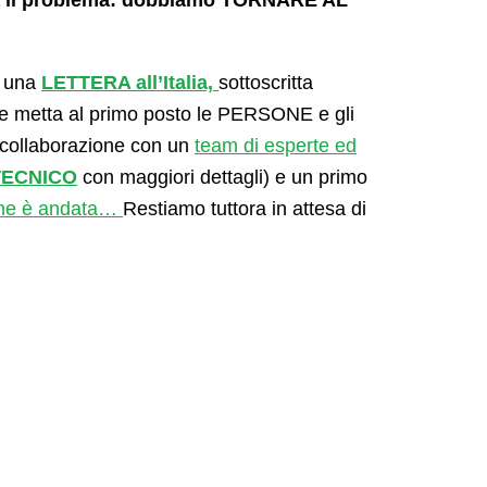
era il problema: dobbiamo TORNARE AL
 una
LETTERA all’Italia,
sottoscritta
he metta al primo posto le PERSONE e gli
 collaborazione con un
team di esperte ed
TECNICO
con maggiori dettagli) e un primo
me è andata…
Restiamo tuttora in attesa di