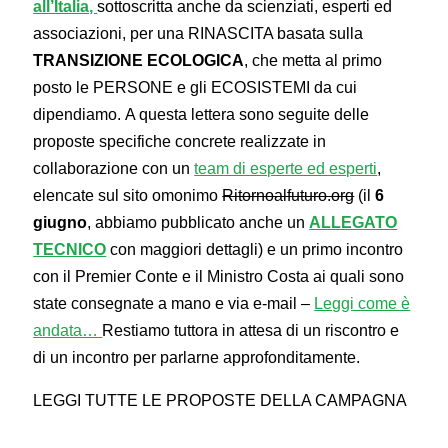
all’Italia,
sottoscritta anche da scienziati, esperti ed
associazioni, per una RINASCITA basata sulla
TRANSIZIONE ECOLOGICA
, che metta al primo
posto le PERSONE e gli ECOSISTEMI da cui
dipendiamo. A questa lettera sono seguite delle
proposte specifiche concrete realizzate in
collaborazione con un
team di esperte ed esperti
,
elencate sul sito omonimo
Ritornoalfuturo.org
(il
6
giugno
, abbiamo pubblicato anche un
ALLEGATO
TECNICO
con maggiori dettagli) e un primo incontro
con il Premier Conte e il Ministro Costa ai quali sono
state consegnate a mano e via e-mail –
Leggi come è
andata…
Restiamo tuttora in attesa di un riscontro e
di un incontro per parlarne approfonditamente.
LEGGI TUTTE LE PROPOSTE DELLA CAMPAGNA