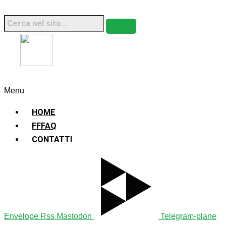
Fridays For Future Italia • 2026 • Sito Web
Sostenibile
Menu
HOME
FFFAQ
CONTATTI
Envelope
Rss
Mastodon
Telegram-plane