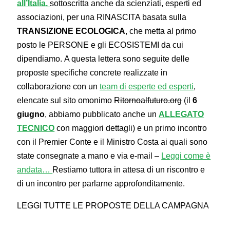
all’Italia,
sottoscritta anche da scienziati, esperti ed
associazioni, per una RINASCITA basata sulla
TRANSIZIONE ECOLOGICA
, che metta al primo
posto le PERSONE e gli ECOSISTEMI da cui
dipendiamo. A questa lettera sono seguite delle
proposte specifiche concrete realizzate in
collaborazione con un
team di esperte ed esperti
,
elencate sul sito omonimo
Ritornoalfuturo.org
(il
6
giugno
, abbiamo pubblicato anche un
ALLEGATO
TECNICO
con maggiori dettagli) e un primo incontro
con il Premier Conte e il Ministro Costa ai quali sono
state consegnate a mano e via e-mail –
Leggi come è
andata…
Restiamo tuttora in attesa di un riscontro e
di un incontro per parlarne approfonditamente.
LEGGI TUTTE LE PROPOSTE DELLA CAMPAGNA