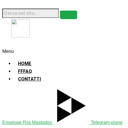
Fridays For Future Italia • 2026 • Sito Web
Sostenibile
Menu
HOME
FFFAQ
CONTATTI
Envelope
Rss
Mastodon
Telegram-plane